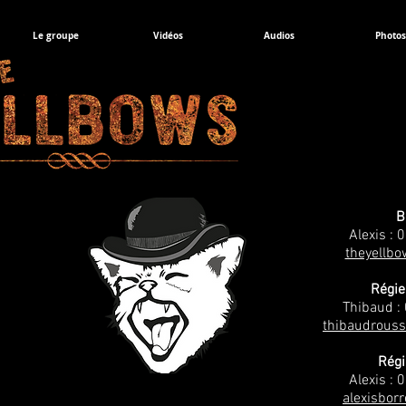
Le groupe
Vidéos
Audios
Photos
B
Alexis : 
theyellb
Régie
Thibaud :
thibaudrous
Régi
Alexis : 
alexisbor